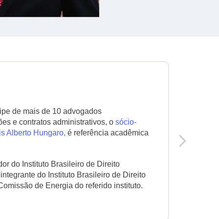
Publ
ipe de mais de 10 advogados
Luis Al
ões e contratos administrativos, o
sócio-
“
uis Alberto Hungaro,
é referência acadêmica
“
“
do Instituto Brasileiro de Direito
tegrante do Instituto Brasileiro de Direito
omissão de Energia do referido instituto.