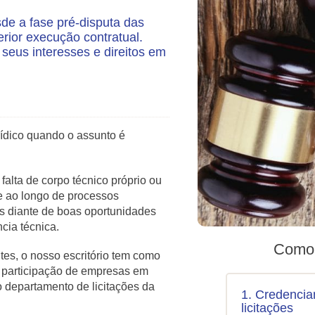
e a fase pré-disputa das
erior execução contratual.
eus interesses e direitos em
rídico quando o assunto é
lta de corpo técnico próprio ou
e ao longo de processos
sos diante de boas oportunidades
cia técnica.
Como 
ntes, o nosso escritório tem como
da participação de empresas em
o departamento de licitações da
1. Credenci
licitações