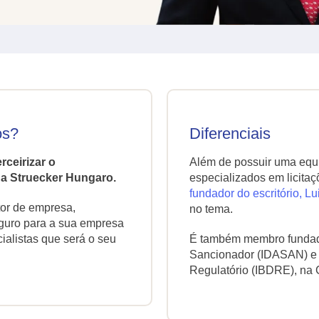
os?
Diferenciais
ceirizar o
Além de possuir uma equ
 a Struecker Hungaro.
especializados em licitaç
fundador do escritório, L
or de empresa,
no tema.
guro para a sua empresa
alistas que será o seu
É também membro fundador 
Sancionador (IDASAN) e in
Regulatório (IBDRE), na C