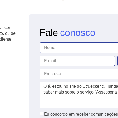
al, com
Fale
conosco
to, ou de
liente.
Eu concordo em receber comunicações