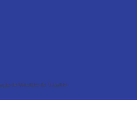
istério do
T