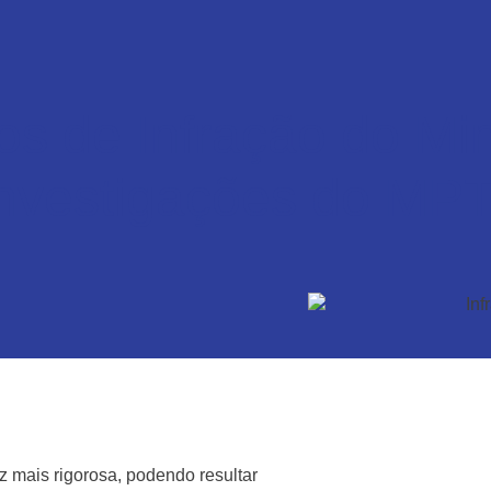
s de Infração do Min
Investigações do MP
ez mais rigorosa, podendo resultar