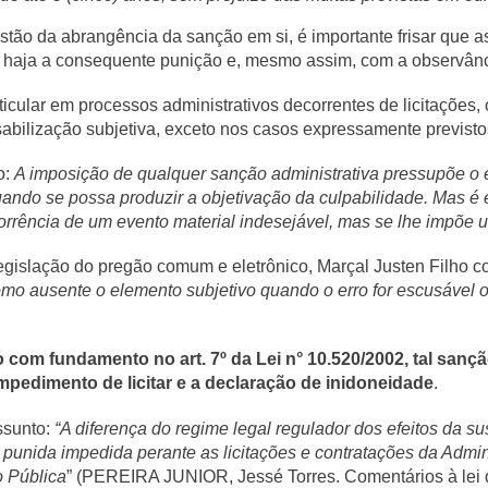
ão da abrangência da sanção em si, é importante frisar que as 
haja a consequente punição e, mesmo assim, com a observância
icular em processos administrativos decorrentes de licitações, o
abilização subjetiva, exceto nos casos expressamente previstos
o:
A imposição de qualquer sanção administrativa pressupõe o e
ando se possa produzir a objetivação da culpabilidade. Mas é e
orrência de um evento material indesejável, mas se lhe impõe
legislação do pregão comum e eletrônico, Marçal Justen Filho 
omo ausente o elemento subjetivo quando o erro for escusável o
com fundamento no art. 7º da Lei n° 10.520/2002, tal sanç
mpedimento de licitar e a declaração de inidoneidade
.
ssunto:
“A diferença do regime legal regulador dos efeitos da 
a punida impedida perante as licitações e contratações da Admi
o Pública
” (PEREIRA JUNIOR, Jessé Torres. Comentários à lei da