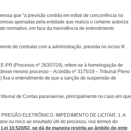
essa que “a previsão contida em edital de concorrência no
empresas apenadas pela entidade que realiza o certame autoriza
do normativo, em face da inexistência de entendimento
to de contratar com a administração, prevista no inciso III
CE-PR (Processo nº 26357/19), refere-se à homologação de
to desse mesmo processo – Acórdão nº 3175/19 – Tribunal Pleno
9) fixa o entendimento de que a sanção de suspensão de
Tribunal de Contas paranaense, principalmente no caso em que
PREGÃO ELETRÔNICO. IMPEDIMENTO DE LICITAR. 1. A
ano ou risco ao resultado útil do processo, nos termos do
 Lei 10.520/02, se dá de maneira restrita ao âmbito do ente