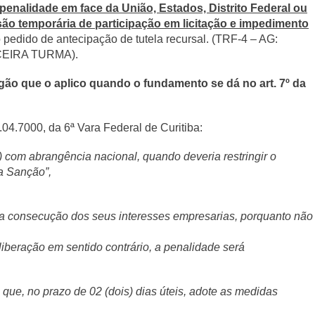
 penalidade em face da União, Estados, Distrito Federal ou
ensão temporária de participação em licitação e impedimento
pedido de antecipação de tutela recursal. (TRF-4 – AG:
RCEIRA TURMA).
órgão que o aplico quando o fundamento se dá no art. 7º da
04.7000, da 6ª Vara Federal de Curitiba:
com abrangência nacional, quando deveria restringir o
a Sanção”,
 na consecução dos seus interesses empresarias, porquanto não
eliberação em sentido contrário, a penalidade será
é que, no prazo de 02 (dois) dias úteis, adote as medidas