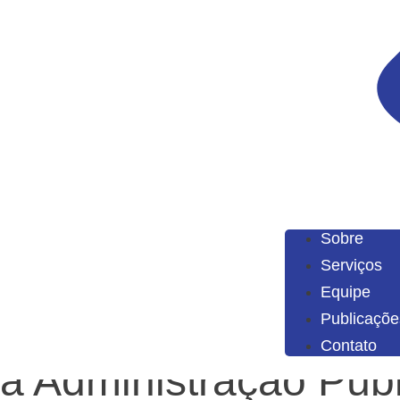
Sobre
Serviços
Equipe
Publicações
A sanção de impedime
Publicaçõe
Contato
a Administração Púb