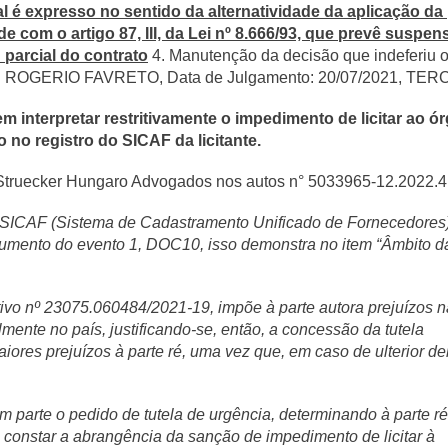
al é expresso no sentido da alternatividade da aplicação da
nde com o artigo 87, III, da Lei nº 8.666/93, que prevê susp
 parcial do contrato
4. Manutenção da decisão que indeferiu o 
r: ROGERIO FAVRETO, Data de Julgamento: 20/07/2021, TE
em interpretar restritivamente o impedimento de licitar ao 
 no registro do SICAF da licitante.
o Struecker Hungaro Advogados nos autos n° 5033965-12.2022.4.
 SICAF (Sistema de Cadastramento Unificado de Fornecedores) 
umento do evento 1, DOC10, isso demonstra no item “Âmbito d
ativo nº 23075.060484/2021-19, impõe à parte autora prejuízos
lmente no país, justificando-se, então, a concessão da tutela
maiores prejuízos à parte ré, uma vez que, em caso de ulterior d
 em parte o pedido de tutela de urgência, determinando à parte r
constar a abrangência da sanção de impedimento de licitar à