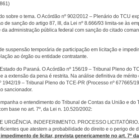
 861)
o sobre o tema. O Acórdão nº 902/2012 – Plenário do TCU expr
 de sanção do artigo 87, III, da Lei nº 8.666/93 limita-se às 
e da administração pública federal com sanção do citado coman
 suspensão temporária de participação em licitação e impedimen
relação ao órgão ou entidade contratante.
Estado do Paraná. O Acórdão nº 156/19 – Tribunal Pleno do T
 a extensão da pena é restrita. Na análise definitiva de méri
 nº 1942/19 – Tribunal Pleno do TCE-PR (Processo nº 677665/1
ão sancionador.
companha o entendimento do Tribunal de Contas da União e do 
om base no art. 7º, da Lei n. 10.520/2002:
 URGÊNCIA. INDEFERIMENTO. PROCESSO LICITATÓRIO. 
cientes que atestem a probabilidade do direito e o perigo de d
impedimento de licitar, prevista genericamente no art. 7º da