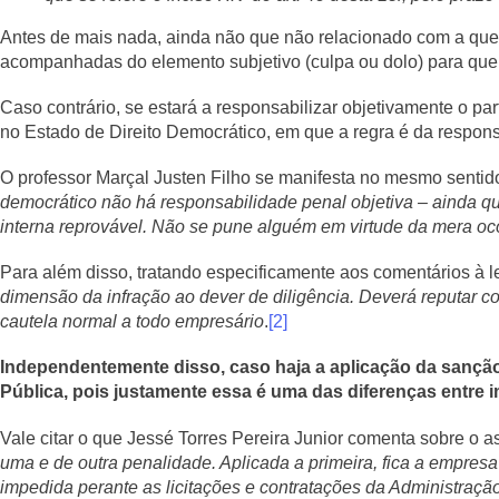
Antes de mais nada, ainda não que não relacionado com a quest
acompanhadas do elemento subjetivo (culpa ou dolo) para que 
Caso contrário, se estará a responsabilizar objetivamente o part
no Estado de Direito Democrático, em que a regra é da respons
O professor Marçal Justen Filho se manifesta no mesmo sentid
democrático não há responsabilidade penal objetiva – ainda qu
interna reprovável. Não se pune alguém em virtude da mera oc
Para além disso, tratando especificamente aos comentários à 
dimensão da infração ao dever de diligência. Deverá reputar c
cautela normal a todo empresário
.
[2]
Independentemente disso, caso haja a aplicação da sanção 
Pública, pois justamente essa é uma das diferenças entre i
Vale citar o que Jessé Torres Pereira Junior comenta sobre o a
uma e de outra penalidade. Aplicada a primeira, fica a empres
impedida perante as licitações e contratações da Administraçã