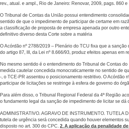
rev., atual. e ampl., Rio de Janeiro: Renovar, 2009, pags. 860 e
O Tribunal de Contas da União possui entendimento consolidad
sentido de que o impedimento de participar de certame em razão
a classificação de proposta de empresa apenada por outro ent
definitivo diverso desta Corte sobre a matéria
O Acórdão nº 2788/2019 – Plenário do TCU fixa que a sanção de
do artigo 87, III, da Lei nº 8.666/93, produz efeitos apenas em 
No mesmo sentido é o entendimento do Tribunal de Contas do 
medida cautelar concedida monocraticamente no sentido de que
-, o TCE-PR assentou o posicionamento restritivo. O Acórdão
participar de licitações se restringe à esfera de governo do órg
Para além disso, o Tribunal Regional Federal da 4ª Região a
o fundamento legal da sanção de impedimento de licitar se dá c
ADMINISTRATIVO. AGRAVO DE INSTRUMENTO. TUTELA DE
tutela de urgência será concedida quando houver elementos sufi
disposto no art. 300 do CPC.
2. A aplicação da penalidade de 