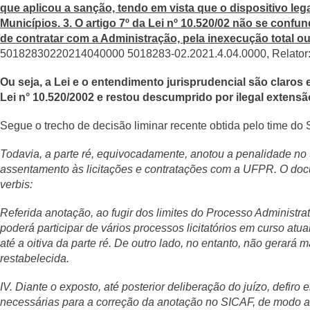
que aplicou a sanção, tendo em vista que o dispositivo leg
Municípios. 3. O artigo 7º da Lei nº 10.520/02 não se confu
de contratar com a Administração, pela inexecução total ou
50182830220214040000 5018283-02.2021.4.04.0000, Relato
Ou seja, a Lei e o entendimento jurisprudencial são claros 
Lei n° 10.520/2002 e restou descumprido por ilegal extensão
Segue o trecho de decisão liminar recente obtida pelo time d
Todavia, a parte ré, equivocadamente, anotou a penalidade no
assentamento às licitações e contratações com a UFPR. O doc
verbis:
Referida anotação, ao fugir dos limites do Processo Administr
poderá participar de vários processos licitatórios em curso atua
até a oitiva da parte ré. De outro lado, no entanto, não gerará 
restabelecida.
IV. Diante o exposto, até posterior deliberação do juízo, defiro
necessárias para a correção da anotação no SICAF, de modo a 