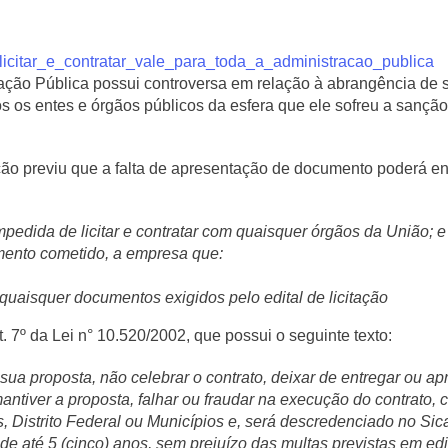
ação Pública possui controversa em relação à abrangência de sua
dos os entes e órgãos públicos da esfera que ele sofreu a sançã
ação previu que a falta de apresentação de documento poderá ens
impedida de licitar e contratar com quaisquer órgãos da União; e 
emento cometido, a empresa que:
quaisquer documentos exigidos pelo edital de licitação
. 7º da Lei n° 10.520/2002, que possui o seguinte texto:
ua proposta, não celebrar o contrato, deixar de entregar ou a
ntiver a proposta, falhar ou fraudar na execução do contrato, 
os, Distrito Federal ou Municípios e, será descredenciado no S
o de até 5 (cinco) anos, sem prejuízo das multas previstas em e